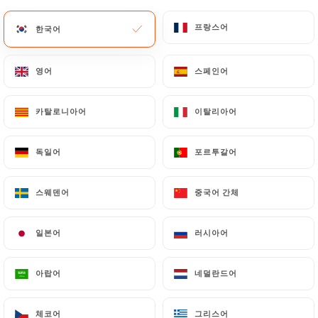
메뉴
KO
프랑스어
프랑스어
한국어
한국어
영어
영어
스페인어
스페인어
카탈로니아어
카탈로니아어
이탈리아어
이탈리아어
/
홈
연락처
독일어
독일어
포르투갈어
포르투갈어
연락처
스웨덴어
스웨덴어
중국어 간체
중국어 간체
일본어
일본어
러시아어
러시아어
아랍어
아랍어
네덜란드어
네덜란드어
Le Comptoir des Indes
체코어
체코어
그리스어
그리스어