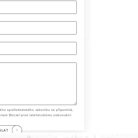
ého spotřebitelského zákoníku se připomíná,
znam Bloctel proti telefonickému oslovování:
SLAT