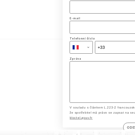
E-mail
Telefonní číslo
Zpráva
V souladu s článkem L.223-2 francouzsk
že spotřebitel má právo se zapsat na se
bloctel.gouv.fr
ODE