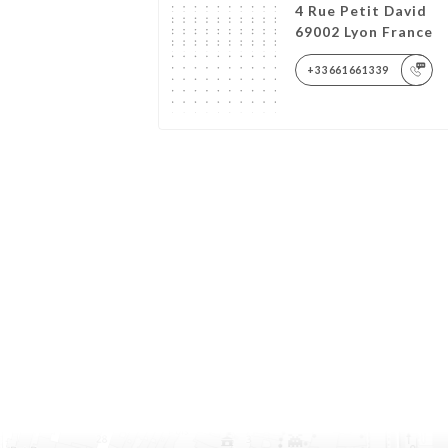
4 Rue Petit David
69002 Lyon France
+33661661339